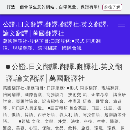
打造一個會做生意的網站，自帶流量、保證有單!
前往了解
公證.日文翻譯.翻譯.翻譯社.英文翻譯.
論文翻譯│萬國翻譯社
萬國翻譯社-服務項目:口譯服務:■形式 同步翻
譯、現場翻譯、陪同翻譯、國際會議
公證.日文翻譯.翻譯.翻譯社.英文翻
譯.論文翻譯│萬國翻譯社
萬國翻譯社-服務項目: 口譯服務: ■形式 同步翻譯、現場翻譯、
陪同翻譯、國際會議、商務談判、技術交 流、企業考察、講座研
討會、專題討論會、記者招待會、生產及 研修、展覽會、旅遊
等，和口譯人員派遣。 ■語言種類 包含英語、日語、法語、德
語、俄語、韓語、西班牙語、義大利 語、阿拉伯語、越南語等外
語。 ■領域 文化、文學、外貿、法律、科技、生物、醫藥、
醫療、美容、心理、保險、食品、飲料、旅遊、環境、環保、傢