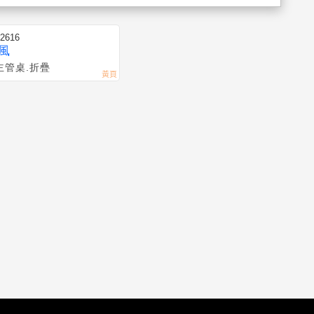
02616
風
主管桌.折疊