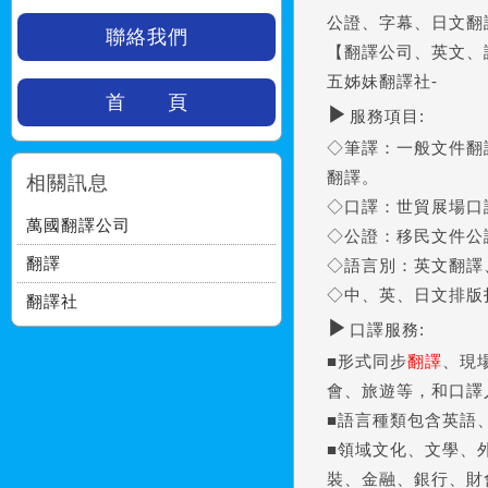
公證、字幕、
日文翻
聯絡我們
【翻譯公司、英文、
五姊妹翻譯社-
首 頁
▶
服務項目:
◇筆譯：一般文件翻
翻譯。
相關訊息
◇口譯：世貿展場口
萬國翻譯公司
◇公證：移民文件公
翻譯
◇語言別：英文翻譯
◇中、英、日文排版
翻譯社
▶
口譯服務:
■形式同步
翻譯
、現
會、旅遊等，和口譯
■語言種類包含英語
■領域文化、文學、
裝、金融、銀行、財