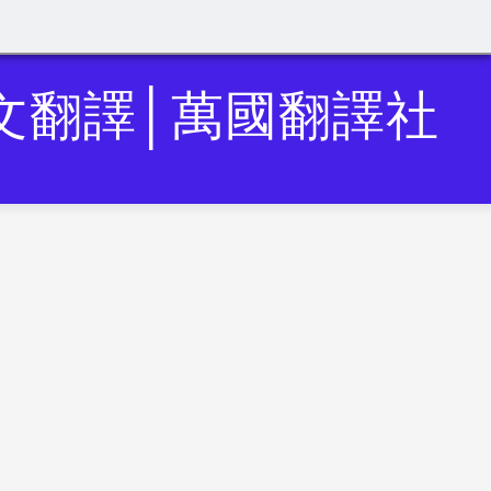
論文翻譯│萬國翻譯社