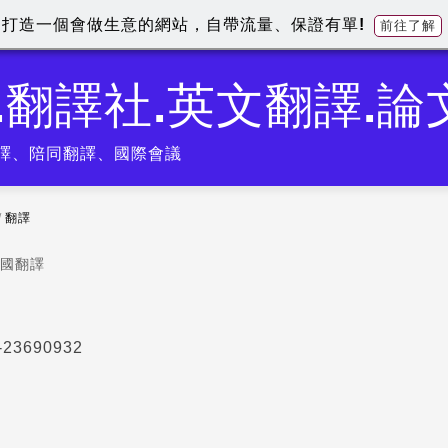
打造一個會做生意的網站，自帶流量、保證有單!
前往了解
.翻譯社.英文翻譯.
翻譯、陪同翻譯、國際會議
/
翻譯
國翻譯
3690932