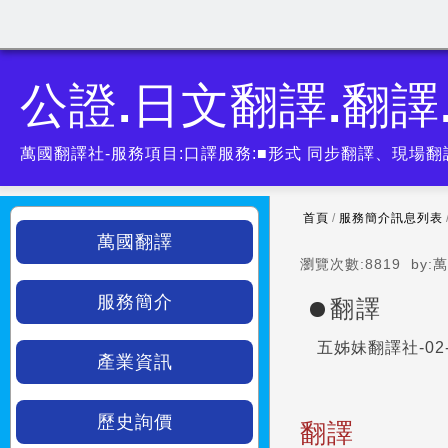
公證.日文翻譯.翻譯
萬國翻譯社-服務項目:口譯服務:■形式 同步翻譯、現場
首頁
/
服務簡介訊息列表
萬國翻譯
瀏覽次數:
8819
by:
萬
服務簡介
翻譯
五姊妹翻譯社-02-2
產業資訊
歷史詢價
翻譯